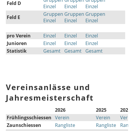
Gruppen
Gruppen
Gruppen
Feld D
Einzel
Einzel
Einzel
Gruppen
Gruppen
Gruppen
Feld E
Einzel
Einzel
Einzel
pro Verein
Einzel
Einzel
Einzel
Junioren
Einzel
Einzel
Einzel
Statistik
Gesamt
Gesamt
Gesamt
Vereinsanlässe und
Jahresmeisterschaft
2026
2025
2024
Frühlingsschiessen
Verein
Verein
Vere
Zaunschiessen
Rangliste
Rangliste
Rang