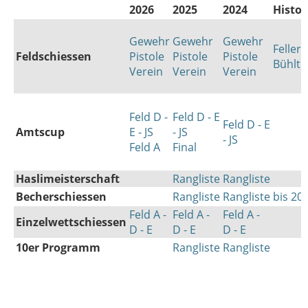
2026
2025
2024
Histor
Gewehr
Gewehr
Gewehr
Feller
Feldschiessen
Pistole
Pistole
Pistole
Bühlti
Verein
Verein
Verein
Feld D -
Feld D - E
Feld D - E
Amtscup
E - JS
- JS
- JS
Feld A
Final
Haslimeisterschaft
Rangliste
Rangliste
Becherschiessen
Rangliste
Rangliste
bis 20
Feld A -
Feld A -
Feld A -
Einzelwettschiessen
D - E
D - E
D - E
10er Programm
Rangliste
Rangliste